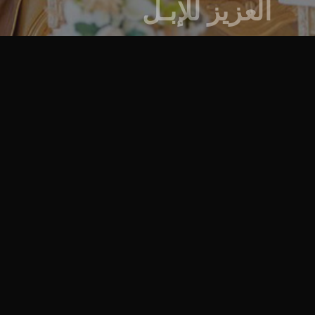
العزيز للإبـل